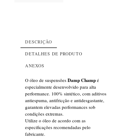
DESCRIÇÃO
DETALHES DE PRODUTO
ANEXOS
Damp Champ
O óleo de suspensões
é
especialmente desenvolvido para alta
performance. 100% sintético, com aditivos
Damp Champ 5WT
Dados Técnicos
antiespuma, antifricção e antidesgastante,
Óleo para amortecedores e suspensões, com
garantem elevadas performances sob
aditivo R.S.P. No Stick Slip.
condições extremas.
Referência:
ND-092-002
Utilize o óleo de acordo com as
especificações recomendadas pelo
Ficha de Segurança
fabricante.