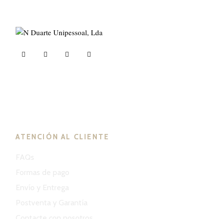
ND Tuned © 2023. Todos los derechos reservados.
ATENCIÓN AL CLIENTE
FAQs
Formas de pago
Envío y Entrega
Postventa y Garantía
Contacte con nosotros