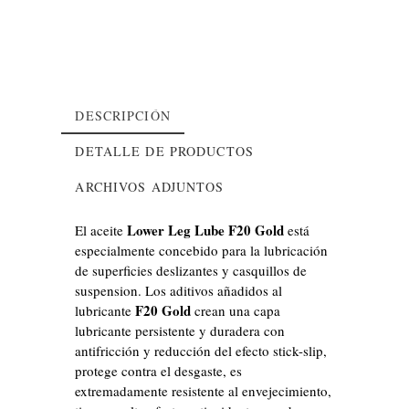
DESCRIPCIÓN
DETALLE DE PRODUCTOS
ARCHIVOS ADJUNTOS
Lower Leg Lube F20 Gold
El aceite
está
especialmente concebido para la lubricación
de superficies deslizantes y casquillos de
Lower Leg Lube F20 Gold
Ficha de Segurança
suspension. Los aditivos añadidos al
Lubricante para superficies deslizantes y
F20 Gold
lubricante
crean una capa
casquillos de suspensión, con aditivo r.s.p.
lubricante persistente y duradera con
No Stick Slip.
antifricción y reducción del efecto stick-slip,
Referencia:
ND-092-022
protege contra el desgaste, es
Dados técnicos
extremadamente resistente al envejecimiento,