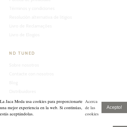
Términos y condiciones
Resolución alternativa de litigios
Livro de Reclamações
Livro de Elogios
ND TUNED
Sobre nosotros
Contacte con nosotros
Blog
Distribuidores
La Jaca Moda usa cookies para proporcionarte
Acerca
una mejor experiencia en la web. Si continúas,
de las
Acepto!
estás aceptándolas.
cookies