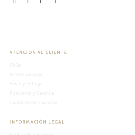
ND Tuned © 2023. Todos los derechos reservados.
ATENCIÓN AL CLIENTE
FAQs
Formas de pago
Envío y Entrega
Postventa y Garantía
Contacte con nosotros
INFORMACIÓN LEGAL
Política de privacidad