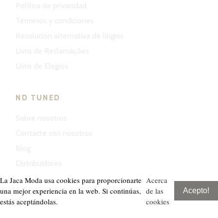
Política de privacidad
Términos y condiciones
Resolución alternativa de litigios
Livro de Reclamações
Livro de Elogios
ND TUNED
Sobre nosotros
Contacte con nosotros
Blog
Distribuidores
La Jaca Moda usa cookies para proporcionarte
Acerca
una mejor experiencia en la web. Si continúas,
de las
Acepto!
estás aceptándolas.
cookies