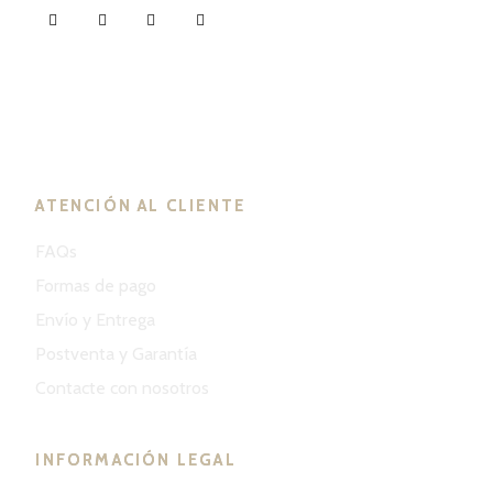
ND Tuned © 2023. Todos los derechos reservados.
ATENCIÓN AL CLIENTE
FAQs
Formas de pago
Envío y Entrega
Postventa y Garantía
Contacte con nosotros
INFORMACIÓN LEGAL