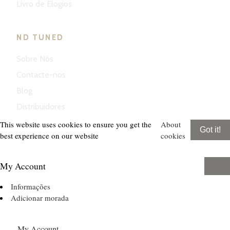
Livro de Elogios
ND TUNED
Sobre Nós
Contacte-nos
Blog
Distribuidores
This website uses cookies to ensure you get the
About
Got it!
best experience on our website
cookies
My Account
Informações
Adicionar morada
My Account