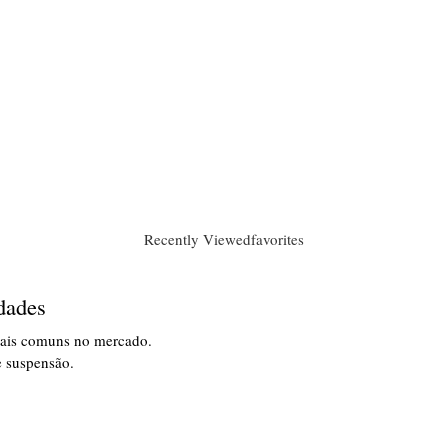
Recently Viewed
favorites
dades
mais comuns no mercado.
e suspensão.