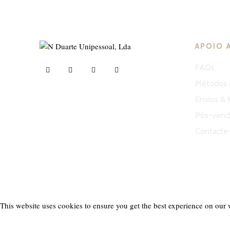
APOIO 
FAQs
Métodos 
Envios & 
ND Tuned © 2023. Todos os direitos reservados
Pós-venda
Contacte
This website uses cookies to ensure you get the best experience on our 