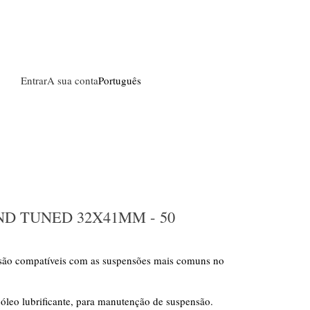
Entrar
A sua conta
Português
ND TUNED 32X41MM - 50
 são compatíveis com as suspensões mais comuns no
leo lubrificante, para manutenção de suspensão.