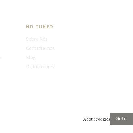
ND TUNED
Sobre Nós
Contacte-nos
s
Blog
Distribuidores
About cookies
Got it!