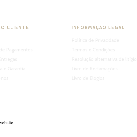
AO CLIENTE
INFORMAÇÃO LEGAL
Política de Privacidade
de Pagamentos
Termos e Condições
Entregas
Resolução alternativa de litígio
 e Garantia
Livro de Reclamações
-nos
Livro de Elogios
website