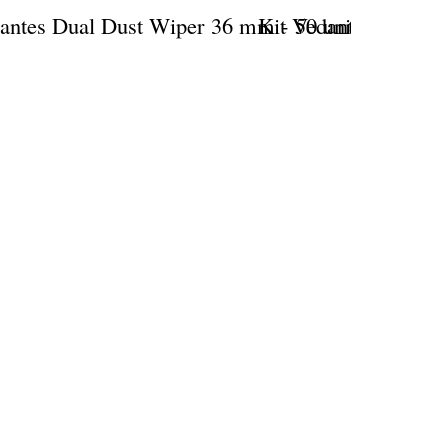
antes Dual Dust Wiper 36 mm - 50 unidades
Kit Vedante Cannond