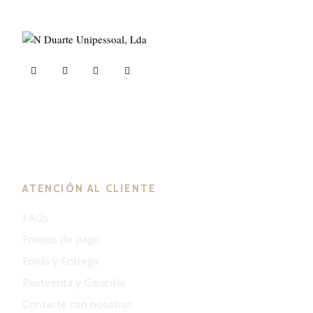
ND Tuned © 2023. Todos los derechos reservados.
ATENCIÓN AL CLIENTE
FAQs
Formas de pago
Envío y Entrega
Postventa y Garantía
Contacte con nosotros