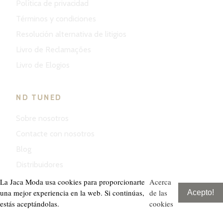
Política de privacidad
Términos y condiciones
Resolución alternativa de litigios
Livro de Reclamações
Livro de Elogios
ND TUNED
Sobre nosotros
Contacte con nosotros
Blog
Distribuidores
La Jaca Moda usa cookies para proporcionarte
Acerca
una mejor experiencia en la web. Si continúas,
de las
Acepto!
estás aceptándolas.
cookies