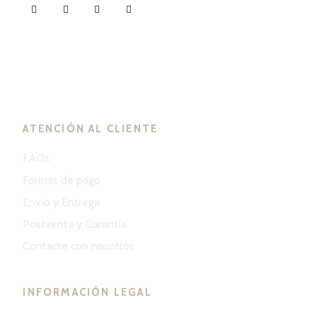
ND Tuned © 2023. Todos los derechos reservados.
ATENCIÓN AL CLIENTE
FAQs
Formas de pago
Envío y Entrega
Postventa y Garantía
Contacte con nosotros
INFORMACIÓN LEGAL