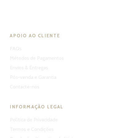
ND Tuned © 2023. Todos os direitos reservados
APOIO AO CLIENTE
FAQs
Métodos de Pagamentos
Envios & Entregas
Pós-venda e Garantia
Contacte-nos
INFORMAÇÃO LEGAL
Política de Privacidade
Termos e Condições