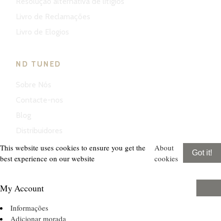
Resolução alternativa de litígios
Livro de Reclamações
Livro de Elogios
ND TUNED
Sobre Nós
Contacte-nos
Blog
Distribuidores
This website uses cookies to ensure you get the
About
Got it!
best experience on our website
cookies
My Account
Informações
Adicionar morada