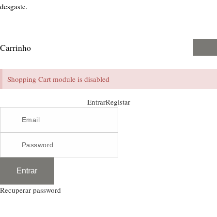
desgaste.
Carrinho
Shopping Cart module is disabled
Entrar
Registar
Entrar
Recuperar password
Enim quis fugiat consequat elit minim nisi eu occaecat occaecat deserunt aliquip nisi ex