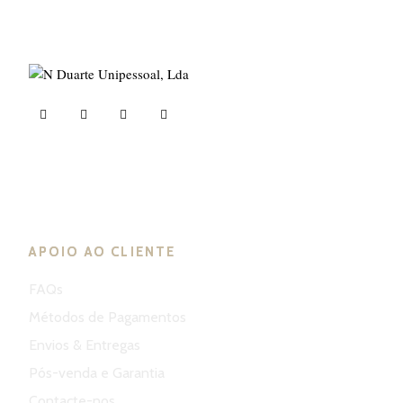
ND Tuned © 2023. Todos os direitos reservados
APOIO AO CLIENTE
FAQs
Métodos de Pagamentos
Envios & Entregas
Pós-venda e Garantia
Contacte-nos